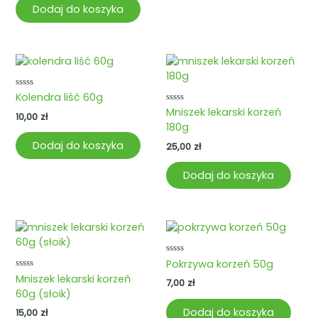
Dodaj do koszyka
Oceniono
Kolendra liść 60g
0
Oceniono
Mniszek lekarski korzeń
na
10,00
zł
0
5
180g
na
5
Dodaj do koszyka
25,00
zł
Dodaj do koszyka
Oceniono
Pokrzywa korzeń 50g
0
Oceniono
Mniszek lekarski korzeń
na
7,00
zł
0
5
60g (słoik)
na
5
Dodaj do koszyka
15,00
zł