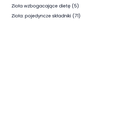
Zioła wzbogacające dietę
5
Zioła: pojedyncze składniki
71
Więcej o ziołach i kulisach pracy na Gospodarstwie
Znajdziesz w Ziołowych Listach, które co miesiąc
wysyłam zapisanym Czytelnikom.
Zapiszesz się do niego zaznaczając zgodę podczas
składania Zamówienia.