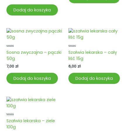
Dodaj do koszyka
Oceniono
Oceniono
Sosna zwyczajna – pączki
Szałwia lekarska – cały
0
0
50g
liść 15g
na
na
5
5
7,00
zł
6,00
zł
Dodaj do koszyka
Dodaj do koszyka
Oceniono
Szałwia lekarska – ziele
0
100g
na
5