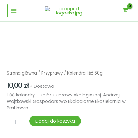
Przejdź
60g
Main
do
Menu
treści
ilość
Kolendra
liść
60g
Strona główna
/
Przyprawy
/ Kolendra liść 60g
10,00
zł
+ Dostawa
Liść kolendry – zbiór z uprawy ekologicznej. Andrzej
Wojtkowski Gospodarstwo Ekologiczne Ekozielarnia w
Pratkowie.
Dodaj do koszyka