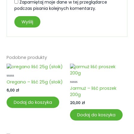
Zapamiętaj moje dane w tej przeglądarce
podczas pisania kolejnych komentarzy.
Podobne produkty
Oceniono
Oregano – liść 25g (słoik)
0
Oceniono
Jarmuż – liść proszek
na
6,00
zł
0
5
200g
na
5
Dodaj do koszyka
20,00
zł
Dodaj do koszyka