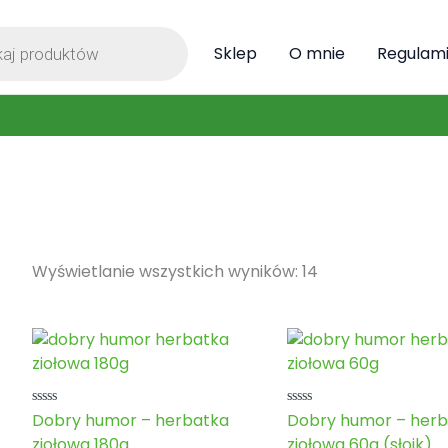
ka
Sklep
O mnie
Regulam
Wyświetlanie wszystkich wyników: 14
Oceniono
Oceniono
Dobry humor – herbatka
Dobry humor – herb
0
0
ziołowa 180g
ziołowa 60g (słoik)
na
na