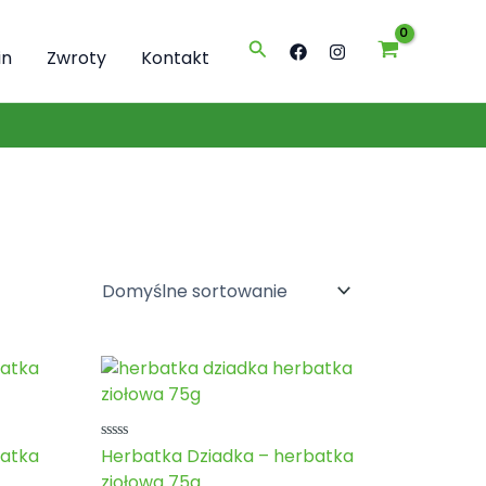
Szukaj
in
Zwroty
Kontakt
Oceniono
atka
Herbatka Dziadka – herbatka
0
ziołowa 75g
na