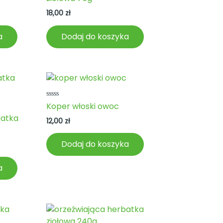
5
18,00
zł
a
Dodaj do koszyka
Oceniono
Koper włoski owoc
0
batka
na
12,00
zł
5
Dodaj do koszyka
a