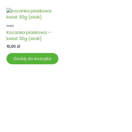
Oceniono
Kocanka piaskowa –
0
kwiat 30g (słoik)
na
5
10,00
zł
Dodaj do koszyka
Więcej o ziołach i kulisach pracy na Gospodarstwie