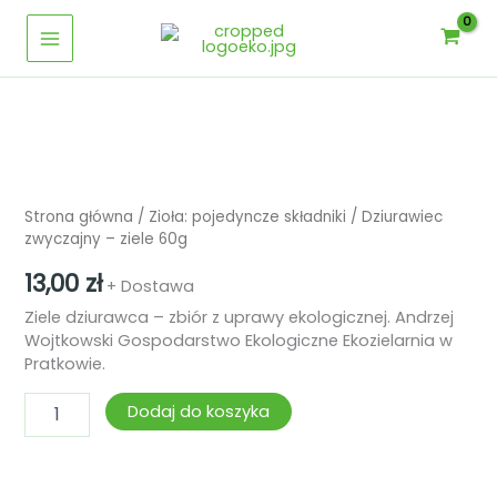
Przejdź
-
Main
ziele
do
60g
Menu
treści
ilość
Dziurawiec
zwyczajny
Strona główna
/
Zioła: pojedyncze składniki
/ Dziurawiec
-
zwyczajny – ziele 60g
ziele
60g
13,00
zł
+ Dostawa
Ziele dziurawca – zbiór z uprawy ekologicznej. Andrzej
Wojtkowski Gospodarstwo Ekologiczne Ekozielarnia w
Pratkowie.
Dodaj do koszyka