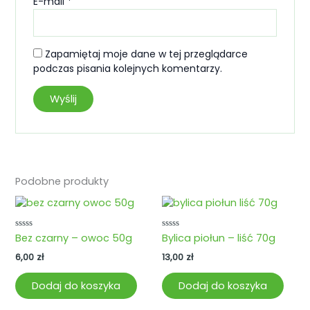
E-mail
*
Zapamiętaj moje dane w tej przeglądarce
podczas pisania kolejnych komentarzy.
Podobne produkty
Oceniono
Oceniono
Bez czarny – owoc 50g
Bylica piołun – liść 70g
0
0
na
na
6,00
zł
13,00
zł
5
5
Dodaj do koszyka
Dodaj do koszyka