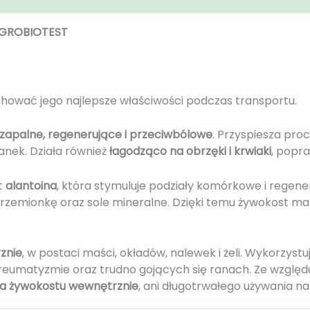
 AGROBIOTEST
hować jego najlepsze właściwości podczas transportu.
zapalne, regenerujące i przeciwbólowe
. Przyspiesza proc
nek. Działa również
łagodząco na obrzęki i krwiaki
, popra
t
alantoina
, która stymuluje podziały komórkowe i regener
, krzemionkę oraz sole mineralne. Dzięki temu żywokost m
znie
, w postaci maści, okładów, nalewek i żeli. Wykorzystu
reumatyzmie oraz trudno gojących się ranach. Ze względ
nia żywokostu wewnętrznie
, ani długotrwałego używania na