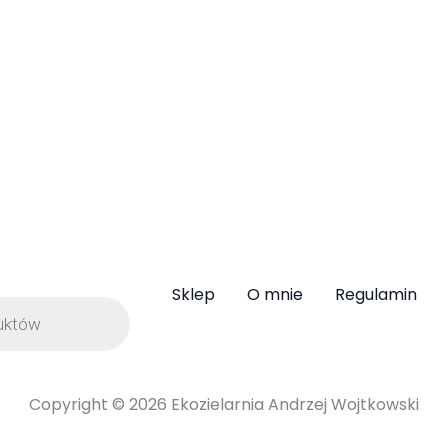
miesiąc wysyłam zapisanym Czytelnikom.
Zapiszesz się do niego zaznaczając zgodę
podczas składania Zamówienia.
Sklep
O mnie
Regulamin
Copyright © 2026 Ekozielarnia Andrzej Wojtkowski