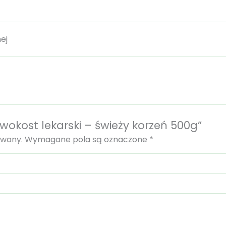
ej
ywokost lekarski – świeży korzeń 500g”
owany.
Wymagane pola są oznaczone
*