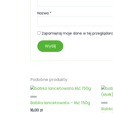
Nazwa
*
Zapamiętaj moje dane w tej przeglądarc
Podobne produkty
Oceniono
Babka lancetowata – liść 150g
0
Ocenio
Babka
na
16,00
zł
0
5