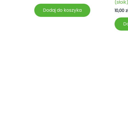
(słoik
na
5
Dodaj do koszyka
10,00
z
Do