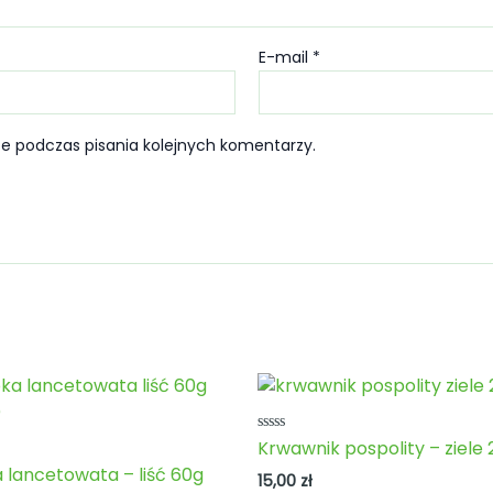
E-mail
*
e podczas pisania kolejnych komentarzy.
Oceniono
Krwawnik pospolity – ziele
0
no
 lancetowata – liść 60g
na
15,00
zł
5