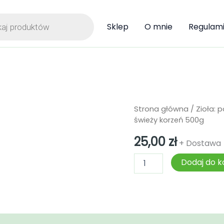
ka
Sklep
O mnie
Regulam
ilość
Strona główna
/
Zioła: 
Żywokost
świeży korzeń 500g
lekarski
-
25,00
zł
+ Dostawa
świeży
korzeń
Dodaj do k
500g
)