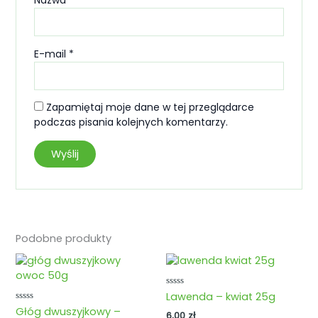
Nazwa
*
E-mail
*
Zapamiętaj moje dane w tej przeglądarce
podczas pisania kolejnych komentarzy.
Podobne produkty
Oceniono
Lawenda – kwiat 25g
0
Oceniono
Głóg dwuszyjkowy –
na
6,00
zł
0