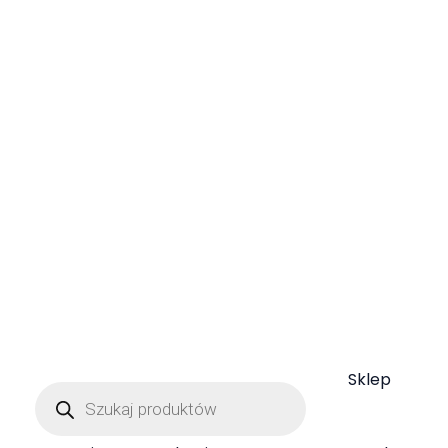
Więcej o ziołach i kulisach pracy na Gospodarstwie
Znajdziesz w Ziołowych Listach, które co miesiąc
wysyłam zapisanym Czytelnikom.
Zapiszesz się do niego zaznaczając zgodę podczas
składania Zamówienia.
Sklep
Wyszukiwarka
produktów