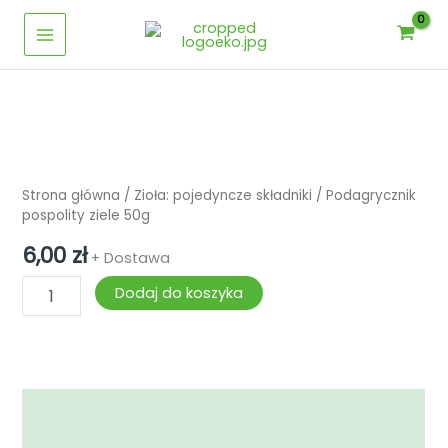
Przejdź
ziele
Main
50g
do
Menu
treści
ilość
Podagrycznik
pospolity
Strona główna
/
Zioła: pojedyncze składniki
/ Podagrycznik
ziele
pospolity ziele 50g
50g
6,00
zł
+ Dostawa
Dodaj do koszyka
Opis
Informacje dodatkowe