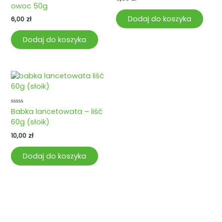
5
owoc 50g
na
5
Dodaj do koszyka
6,00
zł
Dodaj do koszyka
Oceniono
Babka lancetowata – liść
0
60g (słoik)
na
5
10,00
zł
Dodaj do koszyka