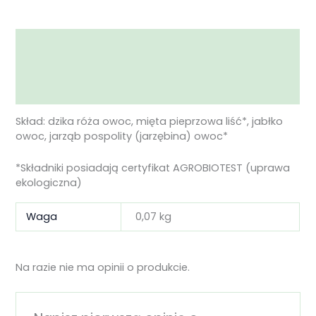
Opis
Informacje dodatkowe
Opinie (0)
Skład: dzika róża owoc, mięta pieprzowa liść*, jabłko
owoc, jarząb pospolity (jarzębina) owoc*
*Składniki posiadają certyfikat AGROBIOTEST (uprawa
ekologiczna)
Waga
0,07 kg
Na razie nie ma opinii o produkcie.