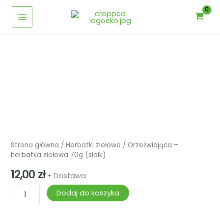
Przejdź
herbatka
Main
ziołowa
do
70g
Menu
treści
(słoik)
ilość
Orzeźwiająca
-
herbatka
ziołowa
70g
(słoik)
Strona główna
/
Herbatki ziołowe
/ Orzeźwiająca –
herbatka ziołowa 70g (słoik)
12,00
zł
+ Dostawa
Dodaj do koszyka