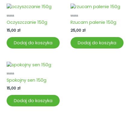
Oceniono
Oceniono
Oczyszczanie 150g
Rzucam palenie 150g
0
0
na
na
15,00
zł
25,00
zł
5
5
Dodaj do koszyka
Dodaj do koszyka
Oceniono
Spokojny sen 150g
0
na
15,00
zł
5
Dodaj do koszyka