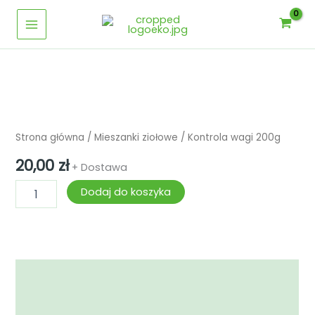
Przejdź
200g
Main
do
Menu
treści
ilość
Kontrola
wagi
Strona główna
/
Mieszanki ziołowe
/ Kontrola wagi 200g
200g
20,00
zł
+ Dostawa
Dodaj do koszyka
Opis
Informacje dodatkowe