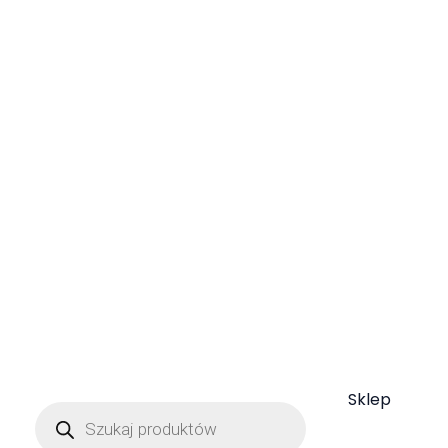
Więcej o ziołach i kulisach pracy na Gospodarstwie
Znajdziesz w Ziołowych Listach, które co miesiąc
wysyłam zapisanym Czytelnikom.
Zapiszesz się do niego zaznaczając zgodę podczas
składania Zamówienia.
Sklep
Wyszukiwarka
produktów