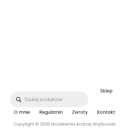
Więcej o ziołach i kulisach pracy na Gospodarstwie
Znajdziesz w Ziołowych Listach, które co miesiąc
wysyłam zapisanym Czytelnikom.
Zapiszesz się do niego zaznaczając zgodę podczas
składania Zamówienia.
Sklep
Wyszukiwarka
produktów
O mnie
Regulamin
Zwroty
Kontakt
Copyright © 2026 Ekozielarnia Andrzej Wojtkowski