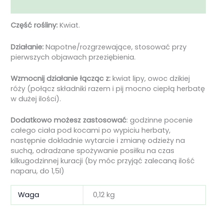
Opinie (0)
Część rośliny:
Kwiat.
Działanie:
Napotne/rozgrzewające, stosować przy
pierwszych objawach przeziębienia.
Wzmocnij działanie łącząc z:
kwiat lipy, owoc dzikiej
róży (połącz składniki razem i pij mocno ciepłą herbatę
w dużej ilości).
Dodatkowo
możesz
zastosować
: godzinne pocenie
całego ciała pod kocami po wypiciu herbaty,
następnie dokładnie wytarcie i zmianę odzieży na
suchą, odradzane spożywanie posiłku na czas
kilkugodzinnej kuracji (by móc przyjąć zalecaną ilość
naparu, do 1,5l)
Waga
0,12 kg