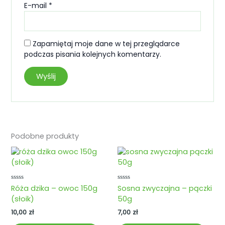
E-mail
*
Zapamiętaj moje dane w tej przeglądarce
podczas pisania kolejnych komentarzy.
Podobne produkty
Oceniono
Oceniono
Róża dzika – owoc 150g
Sosna zwyczajna – pączki
0
0
(słoik)
50g
na
na
5
5
10,00
zł
7,00
zł