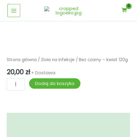
Przejdź
-
Main
kwiat
do
120g
Menu
treści
ilość
Bez
czarny
Strona główna
/
Zioła na infekcje
/ Bez czarny – kwiat 120g
-
kwiat
20,00
zł
+ Dostawa
120g
Dodaj do koszyka
Opis
Informacje dodatkowe