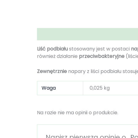
Opis
Informacje dodatkowe
Opinie (0
Liść podbiału
stosowany jest w postaci
na
również działanie
przeciwbakteryjne
(liści
Zewnętrznie
napary z liści podbiału stosuj
Waga
0,025 kg
Na razie nie ma opinii o produkcie.
Napisz pierwszą opinię o „Po