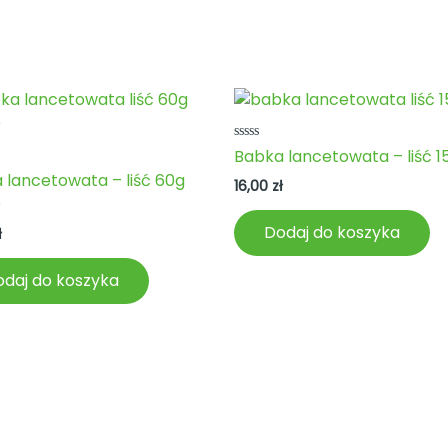
Oceniono
Babka lancetowata – liść 1
0
no
 lancetowata – liść 60g
na
16,00
zł
5
)
Dodaj do koszyka
ł
daj do koszyka