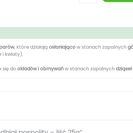
)
parów
, które działają
osłaniająco
w stanach zapalnych
g
e i kwiaty).
e się do
okładów i obmywań
w stanach zapalnych
dziąseł
dbiał pospolity – liść 25g”