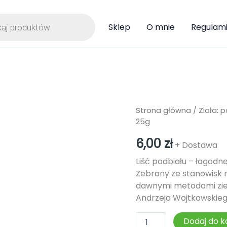
ka
Sklep
O mnie
Regulam
ilość
Strona główna
/
Zioła: 
Podbiał
25g
pospolity
-
6,00
zł
+ Dostawa
liść
25g
Liść podbiału – łagod
Zebrany ze stanowisk 
dawnymi metodami zie
Andrzeja Wojtkowskieg
Dodaj do k