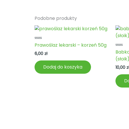
Podobne produkty
Oceniono
Prawoślaz lekarski – korzeń 50g
0
Ocenio
Babka
na
6,00
zł
0
5
(słoik
na
5
Dodaj do koszyka
10,00
z
Do