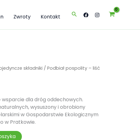
-
liść
Szukaj
25g
in
Zwroty
Kontakt
pojedyncze składniki
/ Podbiał pospolity – liść
ne wsparcie dla dróg oddechowych.
naturalnych, wysuszony i obrobiony
larskimi w Gospodarstwie Ekologicznym
o w Pratkowie.
oszyka