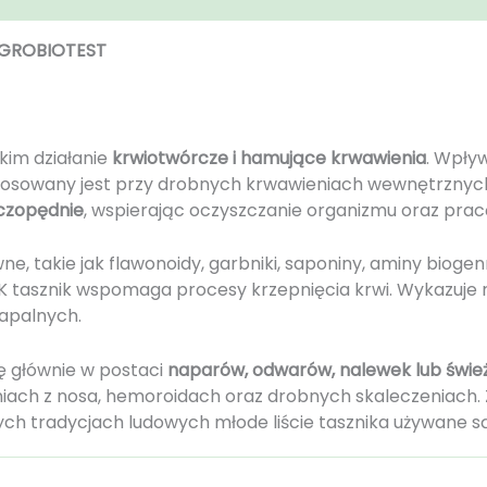
 AGROBIOTEST
kim działanie
krwiotwórcze i hamujące krwawienia
. Wpły
 stosowany jest przy drobnych krwawieniach wewnętrznych
oczopędnie
, wspierając oczyszczanie organizmu oraz pra
ne, takie jak flawonoidy, garbniki, saponiny, aminy biogen
y K tasznik wspomaga procesy krzepnięcia krwi. Wykazuje
zapalnych.
ię głównie w postaci
naparów, odwarów, nalewek lub świe
eniach z nosa, hemoroidach oraz drobnych skaleczeniach
ch tradycjach ludowych młode liście tasznika używane są 