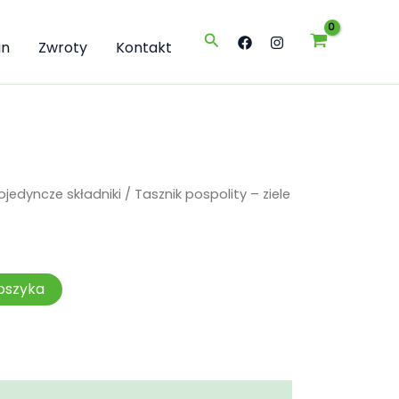
-
ziele
Szukaj
50g
in
Zwroty
Kontakt
pojedyncze składniki
/ Tasznik pospolity – ziele
oszyka