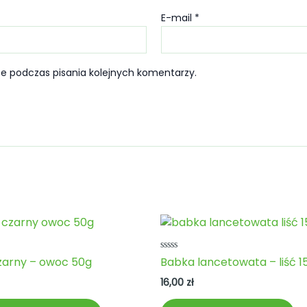
E-mail
*
e podczas pisania kolejnych komentarzy.
no
Oceniono
zarny – owoc 50g
Babka lancetowata – liść 1
0
na
16,00
zł
5