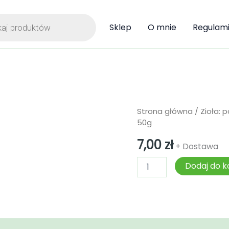
ka
Sklep
O mnie
Regulam
ilość
Strona główna
/
Zioła: 
Tasznik
50g
pospolity
-
7,00
zł
+ Dostawa
ziele
50g
Dodaj do k
)