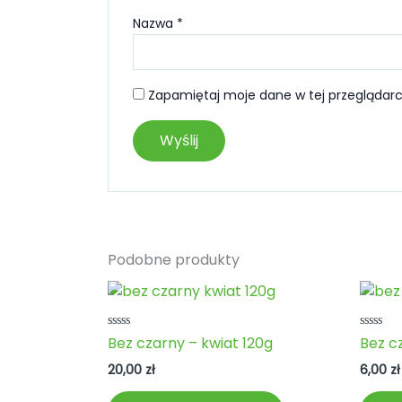
Nazwa
*
Zapamiętaj moje dane w tej przeglądarc
Podobne produkty
Oceniono
Ocenio
Bez czarny – kwiat 120g
Bez c
0
0
na
na
20,00
zł
6,00
zł
5
5