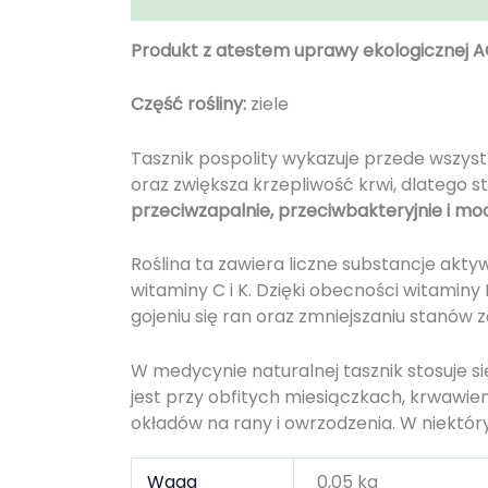
Produkt z atestem uprawy ekologicznej
Część rośliny:
ziele
Tasznik pospolity wykazuje przede wszyst
oraz zwiększa krzepliwość krwi, dlatego
przeciwzapalnie, przeciwbakteryjnie i m
Roślina ta zawiera liczne substancje aktyw
witaminy C i K. Dzięki obecności witamin
gojeniu się ran oraz zmniejszaniu stanów 
W medycynie naturalnej tasznik stosuje s
jest przy obfitych miesiączkach, krwawi
okładów na rany i owrzodzenia. W niektóry
Waga
0,05 kg