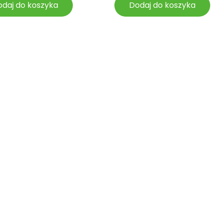
daj do koszyka
Dodaj do koszyka
Więcej o ziołach i kulisach pracy na Gospodarstwie
Znajdziesz w Ziołowych Listach, które co
miesiąc wysyłam zapisanym Czytelnikom.
Zapiszesz się do niego zaznaczając zgodę