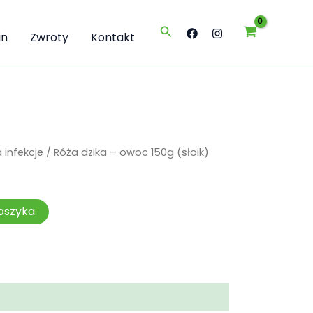
-
owoc
Szukaj
150g
in
Zwroty
Kontakt
(słoik)
 infekcje
/ Róża dzika – owoc 150g (słoik)
oszyka