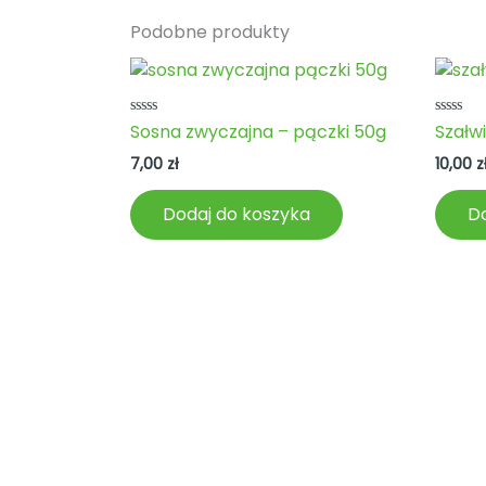
Podobne produkty
Oceniono
Ocenio
Sosna zwyczajna – pączki 50g
Szałwi
0
0
na
na
7,00
zł
10,00
z
5
5
Dodaj do koszyka
Do