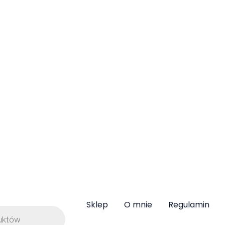
Więcej o ziołach i kulisach pracy na Gospodarstwie
Znajdziesz w Ziołowych Listach, które co
miesiąc wysyłam zapisanym Czytelnikom.
Zapiszesz się do niego zaznaczając zgodę
podczas składania Zamówienia.
Sklep
O mnie
Regulamin