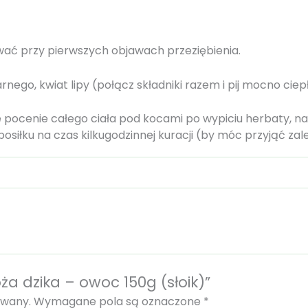
ać przy pierwszych objawach przeziębienia.
rnego, kwiat lipy (połącz składniki razem i pij mocno ciepł
 pocenie całego ciała pod kocami po wypiciu herbaty, na
siłku na czas kilkugodzinnej kuracji (by móc przyjąć zale
ża dzika – owoc 150g (słoik)”
owany.
Wymagane pola są oznaczone
*