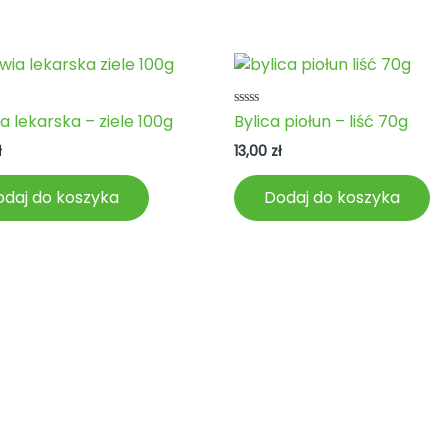
no
Oceniono
a lekarska – ziele 100g
Bylica piołun – liść 70g
0
na
ł
13,00
zł
5
daj do koszyka
Dodaj do koszyka