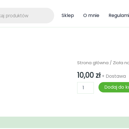
ka
Sklep
O mnie
Regulam
ilość
Strona główna
/
Zioła na
Róża
10,00
zł
dzika
+ Dostawa
-
owoc
Dodaj do k
150g
(słoik)
)