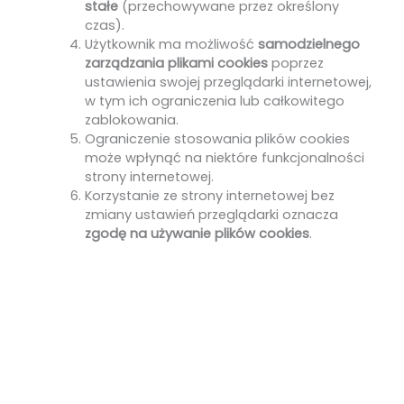
stałe
(przechowywane przez określony
czas).
Użytkownik ma możliwość
samodzielnego
zarządzania plikami cookies
poprzez
ustawienia swojej przeglądarki internetowej,
w tym ich ograniczenia lub całkowitego
zablokowania.
Ograniczenie stosowania plików cookies
może wpłynąć na niektóre funkcjonalności
strony internetowej.
Korzystanie ze strony internetowej bez
zmiany ustawień przeglądarki oznacza
zgodę na używanie plików cookies
.
Więcej o ziołach i kulisach pracy na Gospodarstwie
Znajdziesz w Ziołowych Listach, które co miesiąc
wysyłam zapisanym Czytelnikom.