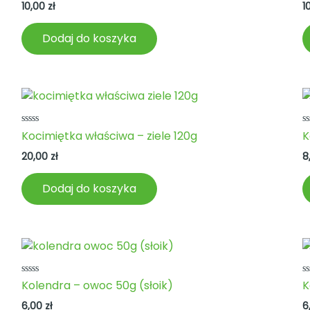
na
n
10,00
zł
1
5
5
Dodaj do koszyka
Oceniono
O
Kocimiętka właściwa – ziele 120g
K
0
0
na
n
20,00
zł
8
5
5
Dodaj do koszyka
Oceniono
O
Kolendra – owoc 50g (słoik)
K
0
0
na
n
6,00
zł
6
5
5