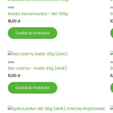
Oceniono
O
Babka lancetowata – liść 150g
B
0
0
na
n
16,00
zł
1
5
5
Dodaj do koszyka
Oceniono
O
Bez czarny – kwiat 45g (słoik)
B
0
0
na
n
10,00
zł
6
5
5
Dodaj do koszyka