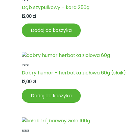
Oceniono
Dąb szypułkowy – kora 250g
0
na
12,00
zł
5
Dodaj do koszyka
Oceniono
Dobry humor – herbatka ziołowa 60g (słoik)
0
na
12,00
zł
5
Dodaj do koszyka