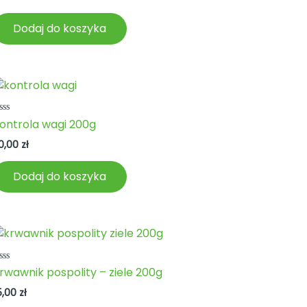
Dodaj do koszyka
ceniono
ontrola wagi 200g
a
0,00
zł
Dodaj do koszyka
ceniono
rwawnik pospolity – ziele 200g
a
5,00
zł