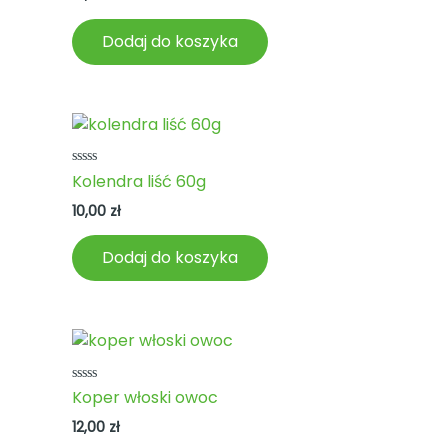
Dodaj do koszyka
Oceniono
Kolendra liść 60g
0
na
10,00
zł
5
Dodaj do koszyka
Oceniono
Koper włoski owoc
0
na
12,00
zł
5