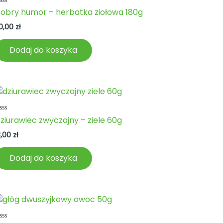
ceniono
obry humor – herbatka ziołowa 180g
a
0,00
zł
Dodaj do koszyka
ceniono
ziurawiec zwyczajny – ziele 60g
a
3,00
zł
Dodaj do koszyka