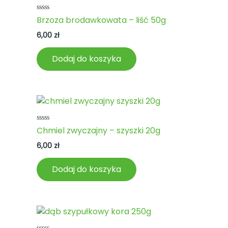
Oceniono
Brzoza brodawkowata – liść 50g
0
na
6,00
zł
5
Dodaj do koszyka
Oceniono
Chmiel zwyczajny – szyszki 20g
0
na
6,00
zł
5
Dodaj do koszyka