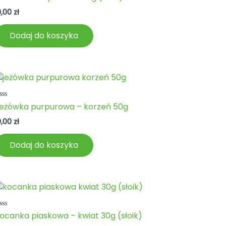
a
0,00
zł
Dodaj do koszyka
ceniono
eżówka purpurowa – korzeń 50g
a
0,00
zł
Dodaj do koszyka
ceniono
ocanka piaskowa – kwiat 30g (słoik)