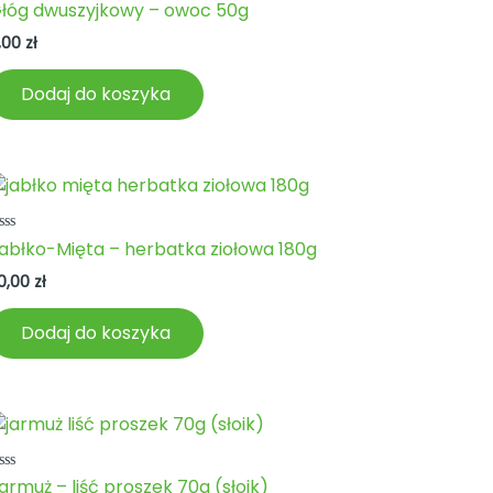
ceniono
łóg dwuszyjkowy – owoc 50g
a
,00
zł
Dodaj do koszyka
ceniono
abłko-Mięta – herbatka ziołowa 180g
a
0,00
zł
Dodaj do koszyka
ceniono
armuż – liść proszek 70g (słoik)