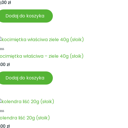
a
0,00
zł
Dodaj do koszyka
ceniono
ocimiętka właściwa – ziele 40g (słoik)
a
,00
zł
Dodaj do koszyka
ceniono
olendra liść 20g (słoik)
a
,00
zł