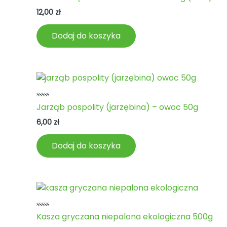
0
na
12,00
zł
5
Dodaj do koszyka
Oceniono
Jarząb pospolity (jarzębina) – owoc 50g
0
na
6,00
zł
5
Dodaj do koszyka
Oceniono
Kasza gryczana niepalona ekologiczna 500g
0