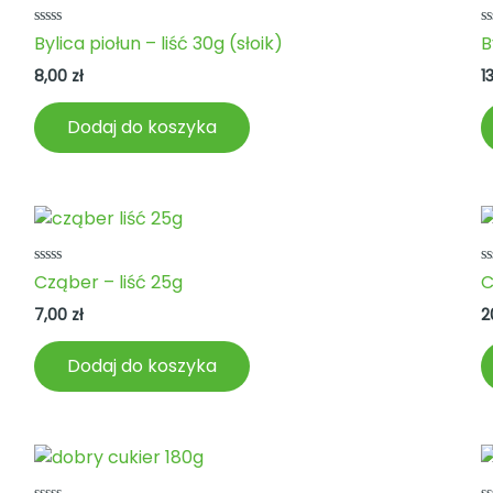
Oceniono
O
Bylica piołun – liść 30g (słoik)
B
0
0
na
n
8,00
zł
1
5
5
Dodaj do koszyka
Oceniono
O
Cząber – liść 25g
C
0
0
na
n
7,00
zł
2
5
5
Dodaj do koszyka