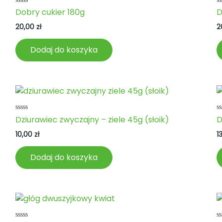
Oceniono
O
Dobry cukier 180g
D
0
0
na
n
20,00
zł
2
5
5
Dodaj do koszyka
Oceniono
O
Dziurawiec zwyczajny – ziele 45g (słoik)
D
0
0
na
n
10,00
zł
1
5
5
Dodaj do koszyka