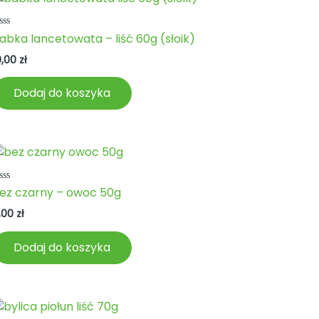
ceniono
abka lancetowata – liść 60g (słoik)
a
0,00
zł
Dodaj do koszyka
ceniono
ez czarny – owoc 50g
a
,00
zł
Dodaj do koszyka