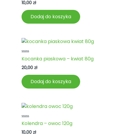
na
10,00
zł
5
Dodaj do koszyka
Oceniono
Kocanka piaskowa – kwiat 80g
0
na
20,00
zł
5
Dodaj do koszyka
Oceniono
Kolendra – owoc 120g
0
na
10,00
zł
5