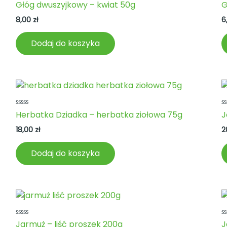
Oceniono
O
Głóg dwuszyjkowy – kwiat 50g
G
0
0
na
n
8,00
zł
6
5
5
Dodaj do koszyka
Oceniono
O
Herbatka Dziadka – herbatka ziołowa 75g
J
0
0
na
n
18,00
zł
2
5
5
Dodaj do koszyka
Oceniono
O
Jarmuż – liść proszek 200g
J