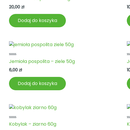
0
0
na
n
20,00
zł
1
5
5
Dodaj do koszyka
Oceniono
O
Jemioła pospolita – ziele 50g
J
0
0
na
n
6,00
zł
1
5
5
Dodaj do koszyka
Oceniono
O
Kobylak – ziarno 60g
K
0
0