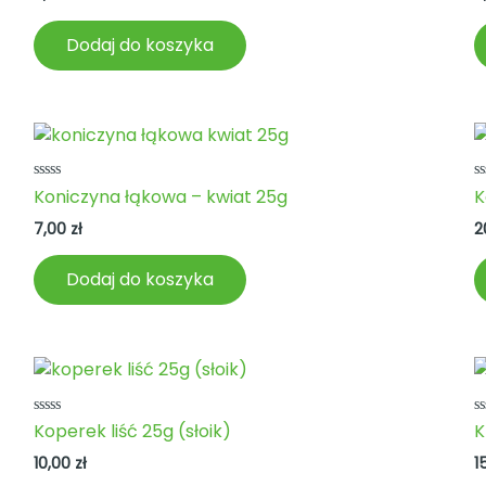
Dodaj do koszyka
Oceniono
O
Koniczyna łąkowa – kwiat 25g
K
0
0
na
n
7,00
zł
2
5
5
Dodaj do koszyka
Oceniono
O
Koperek liść 25g (słoik)
K
0
0
na
n
10,00
zł
1
5
5