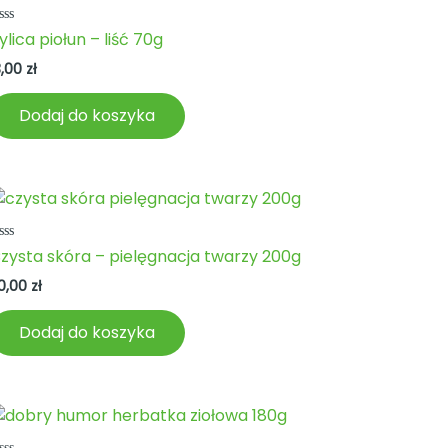
ceniono
ylica piołun – liść 70g
a
3,00
zł
Dodaj do koszyka
ceniono
zysta skóra – pielęgnacja twarzy 200g
a
0,00
zł
Dodaj do koszyka