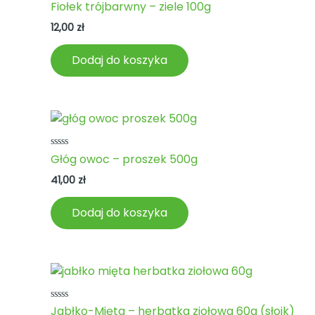
Oceniono
Fiołek trójbarwny – ziele 100g
0
na
12,00
zł
5
Dodaj do koszyka
Oceniono
Głóg owoc – proszek 500g
0
na
41,00
zł
5
Dodaj do koszyka
Oceniono
Jabłko-Mięta – herbatka ziołowa 60g (słoik)