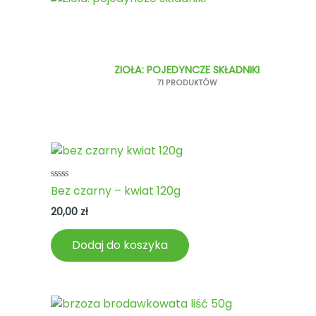
ZIOŁA: POJEDYNCZE SKŁADNIKI
71 PRODUKTÓW
Oceniono
Bez czarny – kwiat 120g
0
na
20,00
zł
5
Dodaj do koszyka